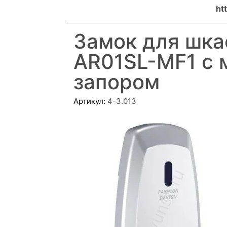
ht
Замок для шка
AR01SL-MF1 c 
запором
Артикул:
4-3.013