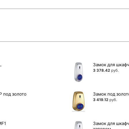
L
Замок для шкафч
3 378.42
руб.
P под золото
Замок под золот
3 419.12
руб.
MF1
Замок для шкафч
запором