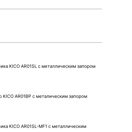
ика KICO AR01SL с металлическим запором
о KICO AR01BP c металическим запором
ика KICO AR01SL-MF1 c металлическим